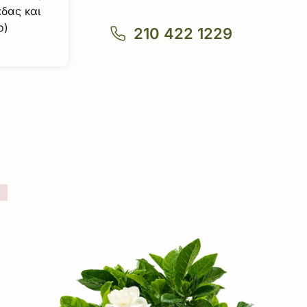
άδας και
ο)
210 422 1229