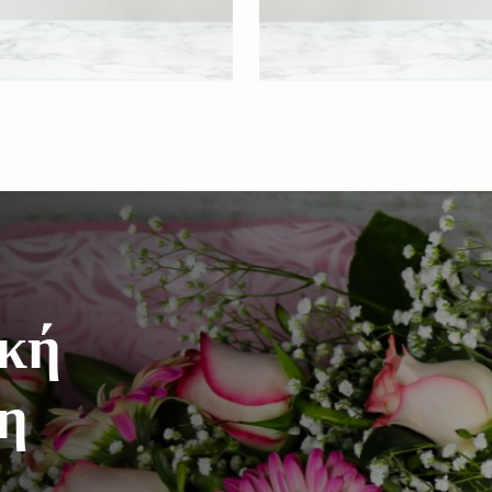
ική
η