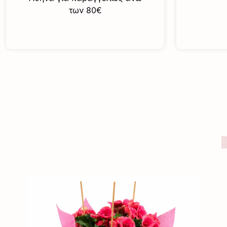
των 80€