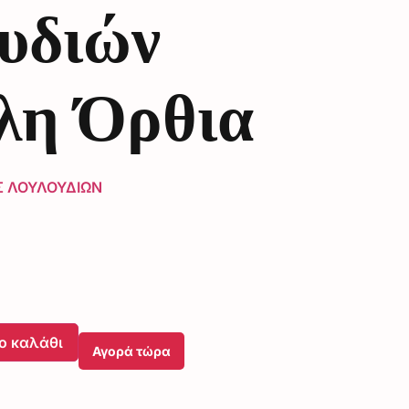
υδιών
λη Όρθια
Σ ΛΟΥΛΟΥΔΙΩΝ
ο καλάθι
Αγορά τώρα