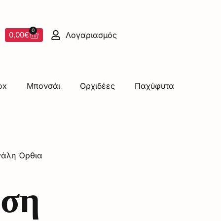
0
Λογαριασμός
0,00
€
ox
Μπονσάι
Ορχιδέες
Παχύφυτα
γάλη Όρθια
εση