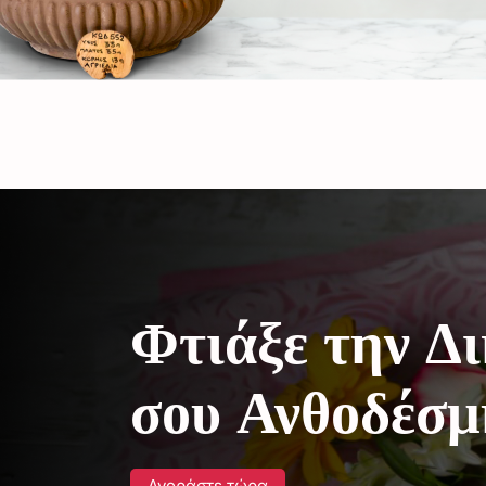
Φτιάξε την Δ
σου Ανθοδέσμ
Αγοράστε τώρα