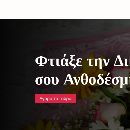
Φτιάξε την Δ
σου Ανθοδέσμ
Αγοράστε τώρα