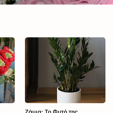
Ζάμια: Το Φυτό της