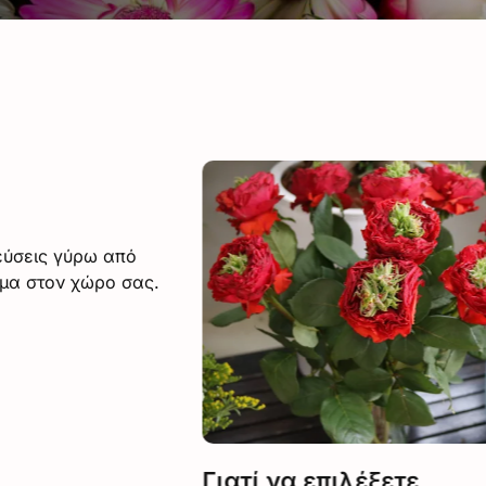
υτά
ρου
νεύσεις γύρω από
ώμα στον χώρο σας.
τίδα
α
Γιατί να επιλέξετε