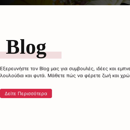
Blog
Τα Καλύτερα Φ
Εσωτερικού Χώ
για Χαμηλό
Εξερευνήστε τον Blog μας για συμβουλές, ιδέες και εμπ
Φωτισμό και
λουλούδια και φυτά. Μάθετε πώς να φέρετε ζωή και χρ
Ελάχιστη Φρον
Δείτε Περισσότερα
Διαβάστε Περισσότερ
α φυτά είναι