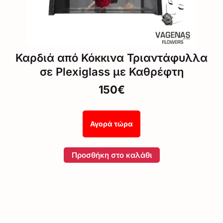
Καρδιά από Κόκκινα Τριαντάφυλλα
σε Plexiglass με Καθρέφτη
150€
Αγορά τώρα
Προσθήκη στο καλάθι