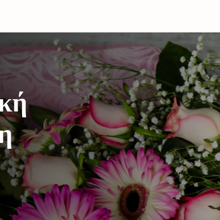
ική
η