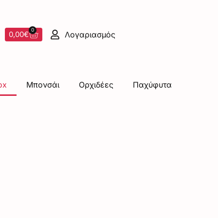
0
Λογαριασμός
0,00
€
ox
Μπονσάι
Ορχιδέες
Παχύφυτα