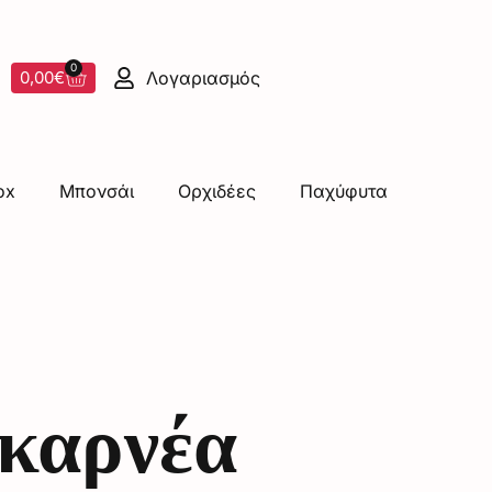
0
Λογαριασμός
0,00
€
ox
Μπονσάι
Ορχιδέες
Παχύφυτα
καρνέα