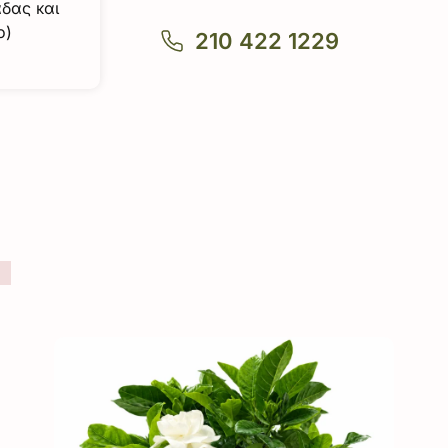
άδας και
ο)
210 422 1229