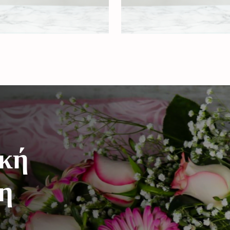
ική
η