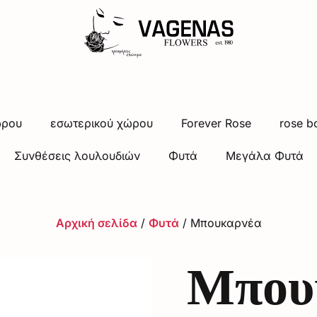
ώρου
εσωτερικού χώρου
Forever Rose
rose b
Συνθέσεις λουλουδιών
Φυτά
Μεγάλα Φυτά
Αρχική σελίδα
/
Φυτά
/ Μπουκαρνέα
Μπου