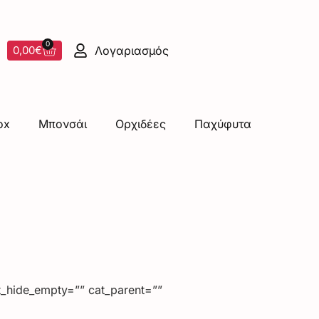
0
Λογαριασμός
0,00
€
ox
Μπονσάι
Ορχιδέες
Παχύφυτα
t_hide_empty=”” cat_parent=””