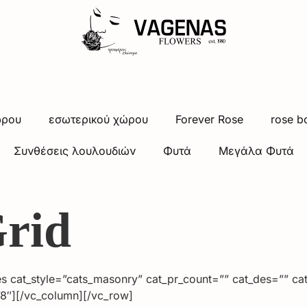
ώρου
εσωτερικού χώρου
Forever Rose
rose b
Συνθέσεις λουλουδιών
Φυτά
Μεγάλα Φυτά
Grid
s cat_style=”cats_masonry” cat_pr_count=”” cat_des=”” ca
”8″][/vc_column][/vc_row]