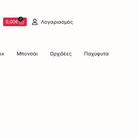
0
Λογαριασμός
0,00
€
ox
Μπονσάι
Ορχιδέες
Παχύφυτα